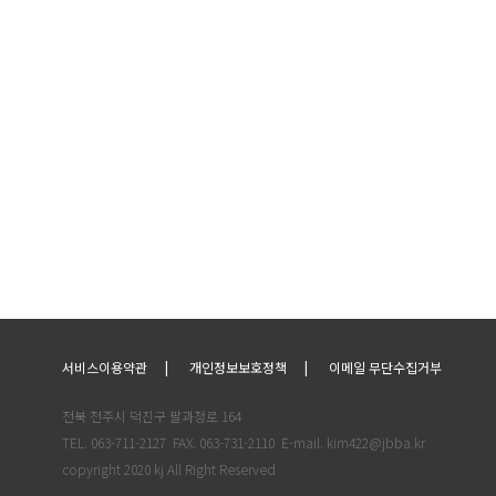
서비스이용약관
개인정보보호정책
이메일 무단수집거부
전북 전주시 덕진구 팔과정로 164
TEL. 063-711-2127
FAX. 063-731-2110
E-mail. kim422@jbba.kr
copyright 2020 kj All Right Reserved