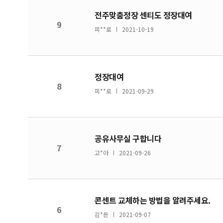
전주맞춤정장 센티도 정장대여
9
피**로
2021-10-19
정장대여
8
피**로
2021-09-29
공유사무실 구합니다
7
고*아
2021-09-26
콘센트 교체하는 방법을 알려주세요.
6
김*돈
2021-09-07