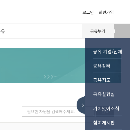
로그인
회원가입
공유
공유누리
바로가기
공유 기업/단체
공유장터
공유지도
공유실험실
가치앗이소식
검색
참여게시판